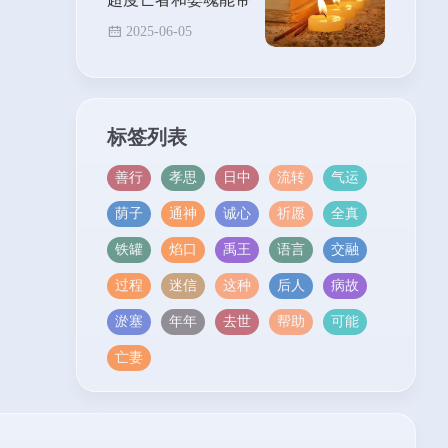
来福报？
2025-06-05
标签列表
善行
孝思
日中
流转
气运
荫子
通神
诚心
祈愿
全真
铁罐
焰口
禹王
语言
交融
过程
迷信
这种
后人
病故
淤塞
年年
去世
帮助
可能
亡妻