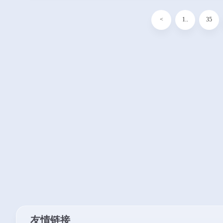
<
1..
35
友情链接