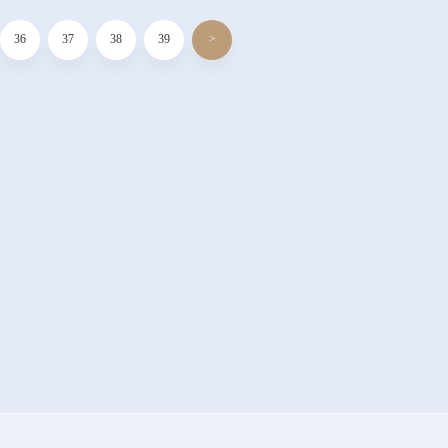
36
37
38
39
>