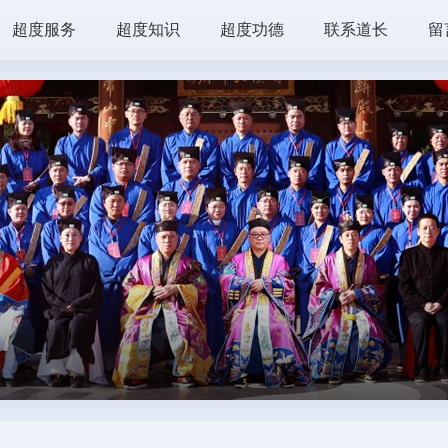
超度服务
超度知识
超度功德
联系道长
留