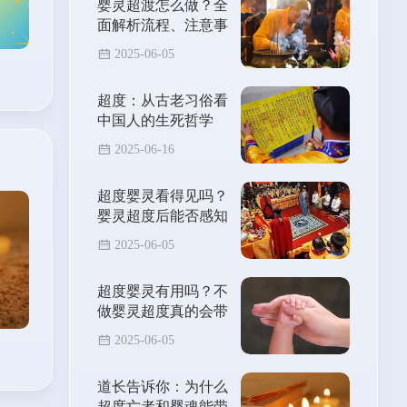
婴灵超渡怎么做？全
面解析流程、注意事
项与能量转化方法
2025-06-05
超度：从古老习俗看
中国人的生死哲学
2025-06-16
超度婴灵看得见吗？
婴灵超度后能否感知
其离去？
2025-06-05
超度婴灵有用吗？不
做婴灵超度真的会带
来霉运吗？
2025-06-05
道长告诉你：为什么
超度亡者和婴魂能带