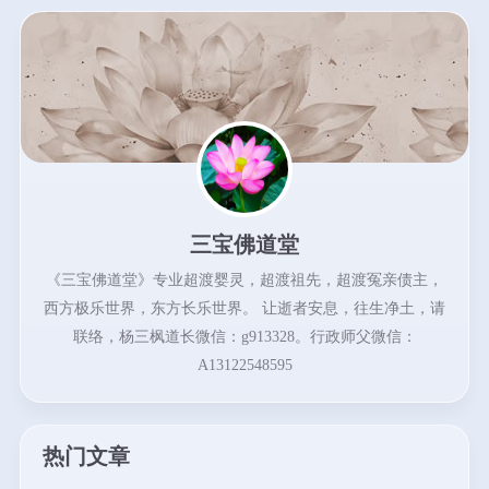
三宝佛道堂
《三宝佛道堂》专业超渡婴灵，超渡祖先，超渡冤亲债主，
西方极乐世界，东方长乐世界。 让逝者安息，往生净土，请
联络，杨三枫道长微信：g913328。行政师父微信：
A13122548595
热门文章