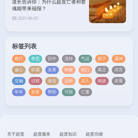
道长告诉你：为什么超度亡者和婴
魂能带来福报？
2025-06-05
标签列表
善行
孝思
日中
流转
气运
荫子
通神
诚心
祈愿
全真
铁罐
焰口
禹王
语言
交融
过程
迷信
这种
后人
病故
淤塞
年年
去世
帮助
可能
亡妻
关于超度
超度服务
超度知识
超度功德