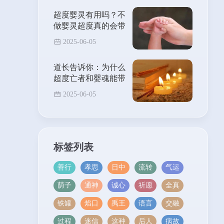
超度婴灵有用吗？不
做婴灵超度真的会带
来霉运吗？
2025-06-05
道长告诉你：为什么
超度亡者和婴魂能带
来福报？
2025-06-05
标签列表
善行
孝思
日中
流转
气运
荫子
通神
诚心
祈愿
全真
铁罐
焰口
禹王
语言
交融
过程
迷信
这种
后人
病故