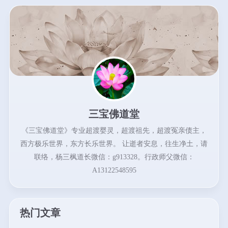
三宝佛道堂
《三宝佛道堂》专业超渡婴灵，超渡祖先，超渡冤亲债主，
西方极乐世界，东方长乐世界。 让逝者安息，往生净土，请
联络，杨三枫道长微信：g913328。行政师父微信：
A13122548595
热门文章