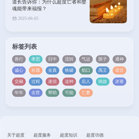
道长告诉你：为什么超度亡者和婴
魂能带来福报？
2025-06-05
标签列表
善行
孝思
日中
流转
气运
荫子
通神
诚心
祈愿
全真
铁罐
焰口
禹王
语言
交融
过程
迷信
这种
后人
病故
淤塞
年年
去世
帮助
可能
亡妻
关于超度
超度服务
超度知识
超度功德