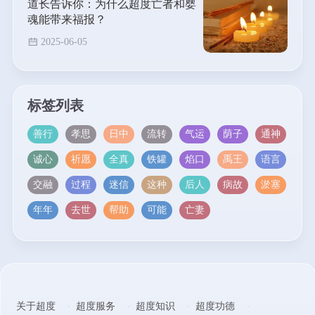
道长告诉你：为什么超度亡者和婴
魂能带来福报？
2025-06-05
标签列表
善行
孝思
日中
流转
气运
荫子
通神
诚心
祈愿
全真
铁罐
焰口
禹王
语言
交融
过程
迷信
这种
后人
病故
淤塞
年年
去世
帮助
可能
亡妻
关于超度
超度服务
超度知识
超度功德