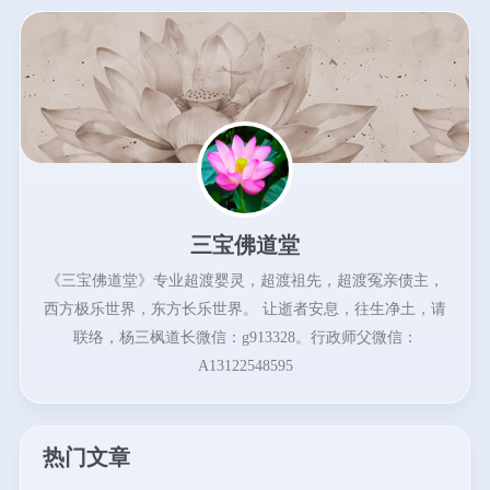
三宝佛道堂
《三宝佛道堂》专业超渡婴灵，超渡祖先，超渡冤亲债主，
西方极乐世界，东方长乐世界。 让逝者安息，往生净土，请
联络，杨三枫道长微信：g913328。行政师父微信：
A13122548595
热门文章