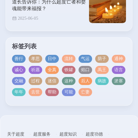
道长告诉你：为什么超度亡者和婴
魂能带来福报？
2025-06-05
标签列表
善行
孝思
日中
流转
气运
荫子
通神
诚心
祈愿
全真
铁罐
焰口
禹王
语言
交融
过程
迷信
这种
后人
病故
淤塞
年年
去世
帮助
可能
亡妻
关于超度
超度服务
超度知识
超度功德