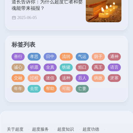
道长告诉你：为什么超度亡者和婴
魂能带来福报？
2025-06-05
标签列表
善行
孝思
日中
流转
气运
荫子
通神
诚心
祈愿
全真
铁罐
焰口
禹王
语言
交融
过程
迷信
这种
后人
病故
淤塞
年年
去世
帮助
可能
亡妻
关于超度
超度服务
超度知识
超度功德