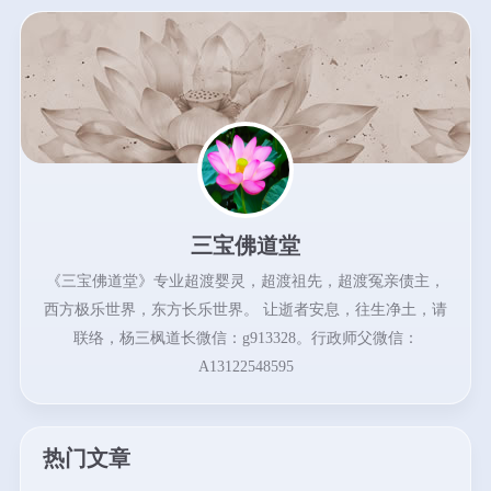
三宝佛道堂
《三宝佛道堂》专业超渡婴灵，超渡祖先，超渡冤亲债主，
西方极乐世界，东方长乐世界。 让逝者安息，往生净土，请
联络，杨三枫道长微信：g913328。行政师父微信：
A13122548595
热门文章