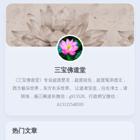
三宝佛道堂
《三宝佛道堂》专业超渡婴灵，超渡祖先，超渡冤亲债主，
西方极乐世界，东方长乐世界。 让逝者安息，往生净土，请
联络，杨三枫道长微信：g913328。行政师父微信：
A13122548595
热门文章