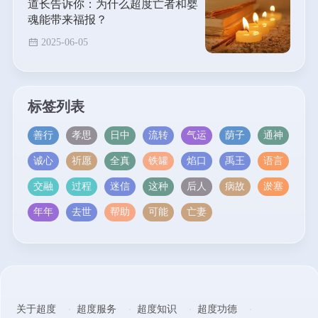
道长告诉你：为什么超度亡者和婴
魂能带来福报？
2025-06-05
标签列表
善行
孝思
日中
流转
气运
荫子
通神
诚心
祈愿
全真
铁罐
焰口
禹王
语言
交融
过程
迷信
这种
后人
病故
淤塞
年年
去世
帮助
可能
亡妻
关于超度
超度服务
超度知识
超度功德