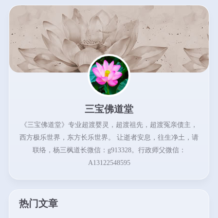
三宝佛道堂
《三宝佛道堂》专业超渡婴灵，超渡祖先，超渡冤亲债主，
西方极乐世界，东方长乐世界。 让逝者安息，往生净土，请
联络，杨三枫道长微信：g913328。行政师父微信：
A13122548595
热门文章