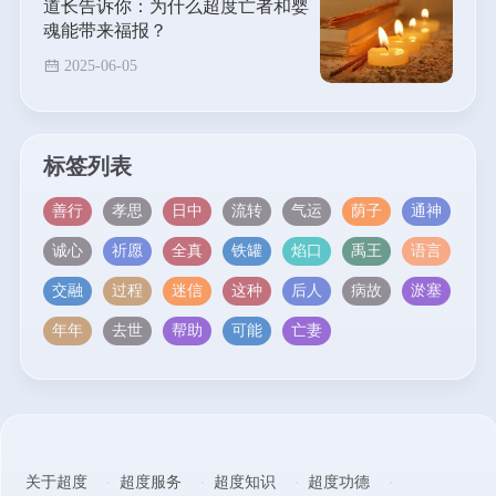
道长告诉你：为什么超度亡者和婴
魂能带来福报？
2025-06-05
标签列表
善行
孝思
日中
流转
气运
荫子
通神
诚心
祈愿
全真
铁罐
焰口
禹王
语言
交融
过程
迷信
这种
后人
病故
淤塞
年年
去世
帮助
可能
亡妻
关于超度
超度服务
超度知识
超度功德