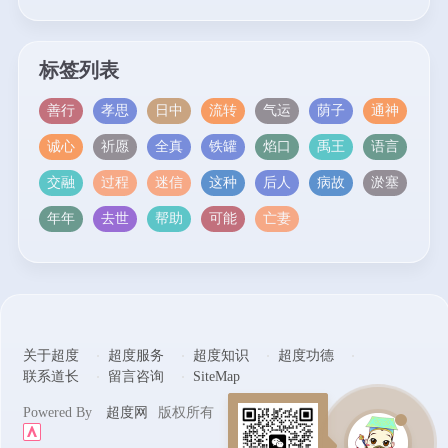
标签列表
善行
孝思
日中
流转
气运
荫子
通神
诚心
祈愿
全真
铁罐
焰口
禹王
语言
交融
过程
迷信
这种
后人
病故
淤塞
年年
去世
帮助
可能
亡妻
关于超度
超度服务
超度知识
超度功德
联系道长
留言咨询
SiteMap
Powered By
超度网
版权所有