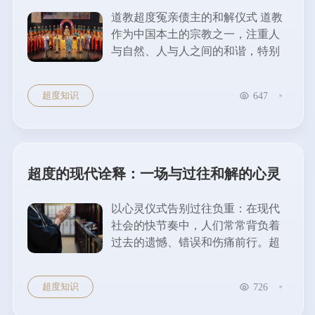
道教超度冤亲债主的和解仪式 道教
作为中国本土的宗教之一，注重人
与自然、人与人之间的和谐，特别
是与亡灵之间的关系调节。在道教
信仰中，“冤亲债主”是指那些因前
超度知识
647
世或今生的因果纠缠而与人结怨的
灵体。这些冤亲债主可能因为未解
的怨气或未偿的因果而对生者产生
干扰。因此，道教通过超度和和解
仪式，帮助生者和亡灵达成和谐，
超度的现代诠释：一场与过往和解的心灵
化解彼此之间...
仪式
以心灵仪式告别过往负重：在现代
社会的快节奏中，人们常常背负着
过去的遗憾、错误和伤痛前行。超
度，这个原本带有宗教色彩的词
汇，如今有了新的含义——一场与
超度知识
726
过往和解的心灵仪式。它并非是神
秘的法术，而是帮助我们...