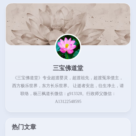
三宝佛道堂
《三宝佛道堂》专业超渡婴灵，超渡祖先，超渡冤亲债主，
西方极乐世界，东方长乐世界。 让逝者安息，往生净土，请
联络，杨三枫道长微信：g913328。行政师父微信：
A13122548595
热门文章