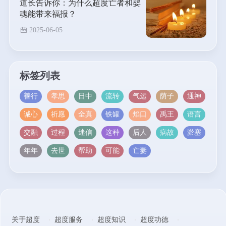
道长告诉你：为什么超度亡者和婴
魂能带来福报？
2025-06-05
标签列表
善行
孝思
日中
流转
气运
荫子
通神
诚心
祈愿
全真
铁罐
焰口
禹王
语言
交融
过程
迷信
这种
后人
病故
淤塞
年年
去世
帮助
可能
亡妻
关于超度
超度服务
超度知识
超度功德