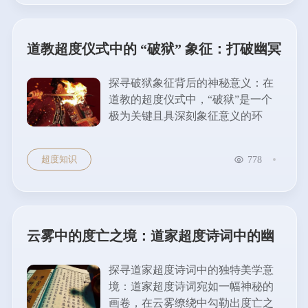
道教超度仪式中的 “破狱” 象征：打破幽冥
束缚的象征意义
探寻破狱象征背后的神秘意义：在
道教的超度仪式中，“破狱”是一个
极为关键且具深刻象征意义的环
节。它代表着打破幽冥世界的束
缚，让亡灵得以解脱，重新获得自
超度知识
778
由与安宁。这一仪式不仅体现了道
教对生死轮回的独特理解...
云雾中的度亡之境：道家超度诗词中的幽
冥美学
探寻道家超度诗词中的独特美学意
境：道家超度诗词宛如一幅神秘的
画卷，在云雾缭绕中勾勒出度亡之