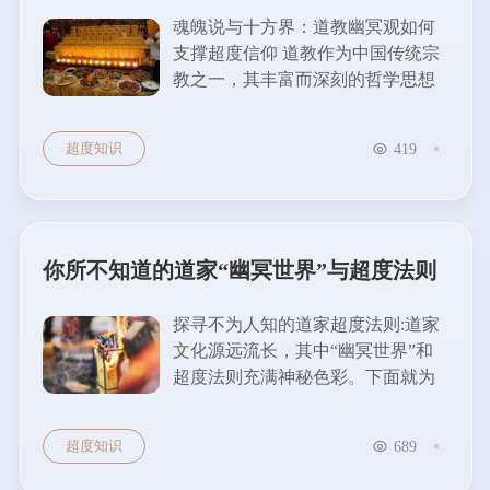
度信仰
魂魄说与十方界：道教幽冥观如何
支撑超度信仰 道教作为中国传统宗
教之一，其丰富而深刻的哲学思想
贯穿于人类生死轮回的探索之中。
在道教的宇宙观和生命观中，魂魄
超度知识
419
说与十方界的概念成为了理解幽冥
世界的重要理论基石。这些思想不
仅构建了道教对死亡的解释，也直
接支撑了超度信仰的形成与实践。
魂魄说：生命的二元结构 道教认
你所不知道的道家“幽冥世界”与超度法则
为，人的生命...
探寻不为人知的道家超度法则:道家
文化源远流长，其中“幽冥世界”和
超度法则充满神秘色彩。下面就为
大家详细介绍。道家“幽冥世界”的
概念 在道家的观念里，“幽冥世
超度知识
689
界”是与人间相对的另一个世界。它
被认为是亡...