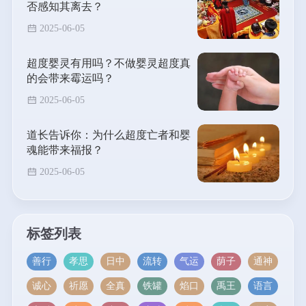
否感知其离去？
2025-06-05
超度婴灵有用吗？不做婴灵超度真
的会带来霉运吗？
2025-06-05
道长告诉你：为什么超度亡者和婴
魂能带来福报？
2025-06-05
标签列表
善行
孝思
日中
流转
气运
荫子
通神
诚心
祈愿
全真
铁罐
焰口
禹王
语言