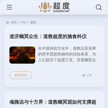
>
>
首页
TAG
幽冥
道济幽冥众生：道教超度的施食科仪
在中国传统文化中，道教以其深厚
的哲学思想和独特的仪轨体系，为
人们提供了超度亡灵、济度幽冥众
生的途径。其中，施食科仪作为道
教重要的修持法门之一，承担着帮
超度知识
378
助亡灵脱离苦海、获得安宁的重要
使命。 施食科仪的起源与意义 施食
科仪源于道教经典《太上三官
经》、《太上洞玄灵宝救苦天尊说
拔度血湖宝箓经》等，其中有详细
魂魄说与十方界：道教幽冥观如何支撑超
记载如何通过仪轨...