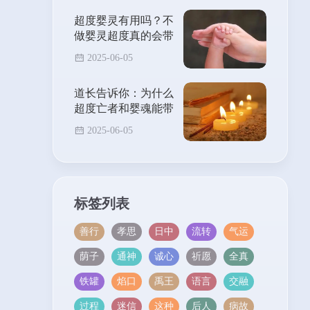
超度婴灵有用吗？不
做婴灵超度真的会带
来霉运吗？
2025-06-05
道长告诉你：为什么
超度亡者和婴魂能带
来福报？
2025-06-05
标签列表
善行
孝思
日中
流转
气运
荫子
通神
诚心
祈愿
全真
铁罐
焰口
禹王
语言
交融
过程
迷信
这种
后人
病故