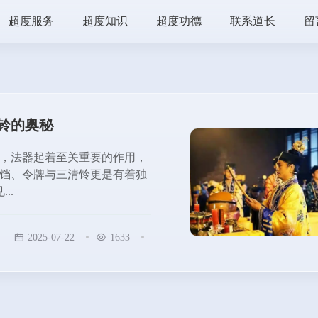
超度服务
超度知识
超度功德
联系道长
留
铃的奥秘
，法器起着至关重要的作用，
铛、令牌与三清铃更是有着独
..
2025-07-22
1633