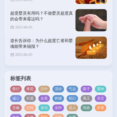
超度婴灵有用吗？不做婴灵超度真
的会带来霉运吗？
2025-06-05
道长告诉你：为什么超度亡者和婴
魂能带来福报？
2025-06-05
标签列表
善行
孝思
日中
流转
气运
荫子
通神
诚心
祈愿
全真
铁罐
焰口
禹王
语言
交融
过程
迷信
这种
后人
病故
淤塞