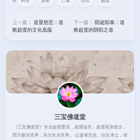
科仪
道教
亡魂
仪式
超度
上一篇：
道显慈悲：道
下一篇：
阴超阳泰：道
教超度的文化底蕴
教超度的阴阳之道
三宝佛道堂
《三宝佛道堂》专业超渡婴灵，超渡祖先，超渡冤亲债主，
西方极乐世界，东方长乐世界。 让逝者安息，往生净土，请