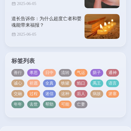
2025-06-05
道长告诉你：为什么超度亡者和婴
魂能带来福报？
2025-06-05
标签列表
善行
孝思
日中
流转
气运
荫子
通神
诚心
祈愿
全真
铁罐
焰口
禹王
语言
交融
过程
迷信
这种
后人
病故
淤塞
年年
去世
帮助
可能
亡妻