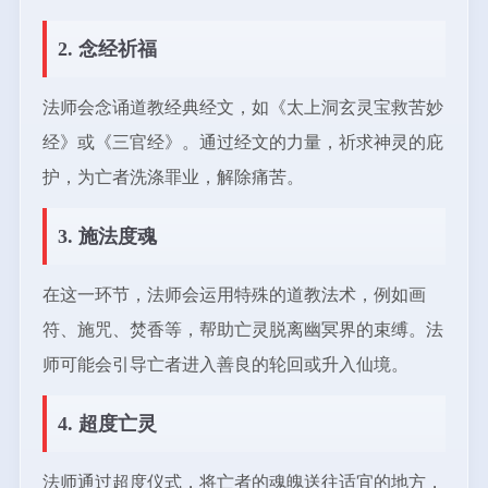
2. 念经祈福
法师会念诵道教经典经文，如《太上洞玄灵宝救苦妙
经》或《三官经》。通过经文的力量，祈求神灵的庇
护，为亡者洗涤罪业，解除痛苦。
3. 施法度魂
在这一环节，法师会运用特殊的道教法术，例如画
符、施咒、焚香等，帮助亡灵脱离幽冥界的束缚。法
师可能会引导亡者进入善良的轮回或升入仙境。
4. 超度亡灵
法师通过超度仪式，将亡者的魂魄送往适宜的地方，