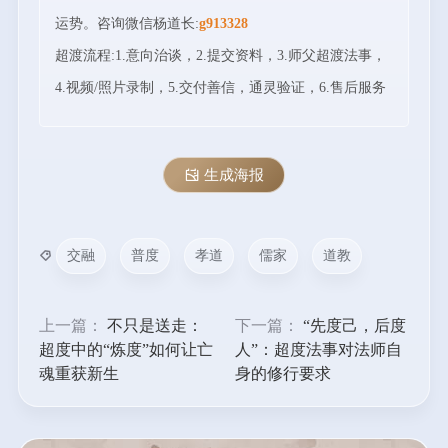
运势。咨询微信杨道长:
g913328
超渡流程:1.意向治谈，2.提交资料，3.师父超渡法事，
4.视频/照片录制，5.交付善信，通灵验证，6.售后服务
生成海报
交融
普度
孝道
儒家
道教
上一篇：
不只是送走：
下一篇：
“先度己，后度
超度中的“炼度”如何让亡
人”：超度法事对法师自
魂重获新生
身的修行要求