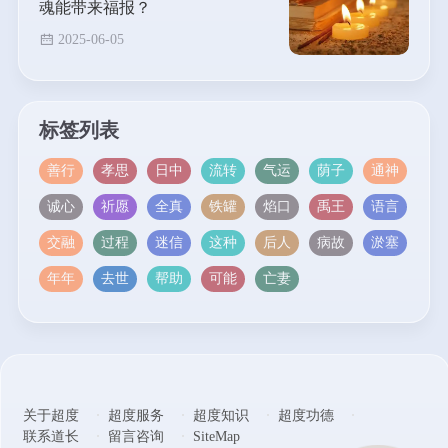
魂能带来福报？
2025-06-05
标签列表
善行
孝思
日中
流转
气运
荫子
通神
诚心
祈愿
全真
铁罐
焰口
禹王
语言
交融
过程
迷信
这种
后人
病故
淤塞
年年
去世
帮助
可能
亡妻
关于超度
超度服务
超度知识
超度功德
联系道长
留言咨询
SiteMap