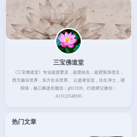
三宝佛道堂
《三宝佛道堂》专业超渡婴灵，超渡祖先，超渡冤亲债主，
西方极乐世界，东方长乐世界。 让逝者安息，往生净土，请
联络，杨三枫道长微信：g913328。行政师父微信：
A13122548595
热门文章