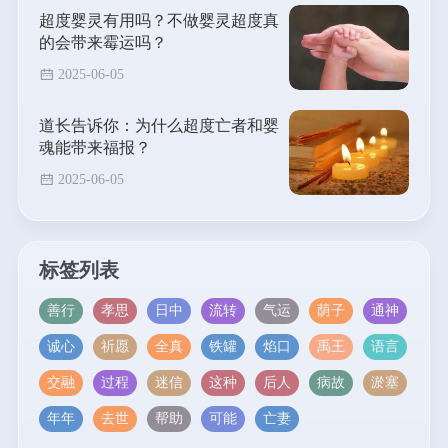
超度婴灵有用吗？不做婴灵超度真
的会带来霉运吗？
2025-06-05
道长告诉你：为什么超度亡者和婴
魂能带来福报？
2025-06-05
标签列表
善行
孝思
日中
流转
气运
荫子
通神
诚心
祈愿
全真
铁罐
焰口
禹王
语言
交融
过程
迷信
这种
后人
病故
淤塞
年年
去世
帮助
可能
亡妻