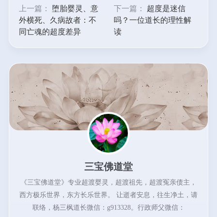
上一篇：
堕胎婴灵、意
下一篇：
超度是迷信
外横死、久病故者：不
吗？一位道长的理性解
同亡魂的超度差异
读
三宝佛道堂
《三宝佛道堂》专业超渡婴灵，超渡祖先，超渡冤亲债主，
西方极乐世界，东方长乐世界。 让逝者安息，往生净土，请
联络，杨三枫道长微信：g913328。行政师父微信：