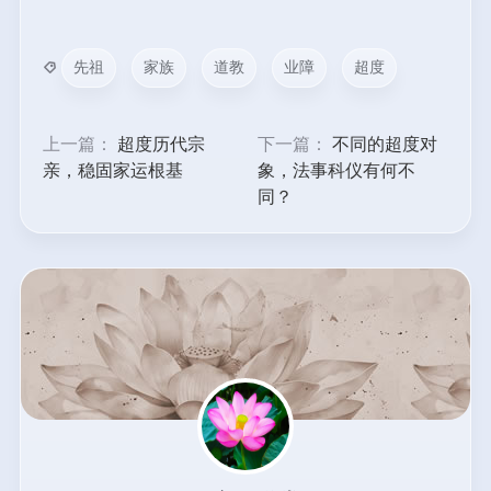
先祖
家族
道教
业障
超度
上一篇：
超度历代宗
下一篇：
不同的超度对
亲，稳固家运根基
象，法事科仪有何不
同？