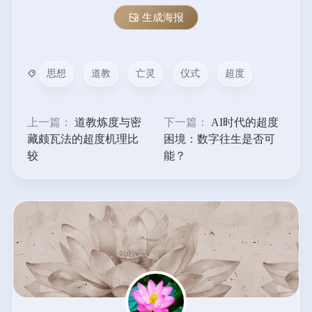
生成海报
思想
道教
亡灵
仪式
超度
上一篇：
道教炼度与密
下一篇：
AI时代的超度
藏颇瓦法的超度机理比
困境：数字往生是否可
较
能？